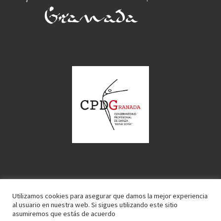
Utilizamos cookies para asegurar que damos la mejor experiencia
© 2026
C.P. Danza Granada
– Todos los derechos reservados
al usuario en nuestra web. Si sigues utilizando este sitio
Funciona con
WP
– Diseñado con el
Tema Customizr
asumiremos que estás de acuerdo