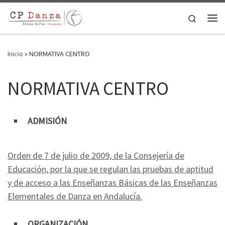
Saltar al contenido
Search
Me
Inicio
»
NORMATIVA CENTRO
NORMATIVA CENTRO
ADMISIÓN
Orden de 7 de julio de 2009, de la Consejería de
Educación, por la que se regulan las pruebas de aptitud
y de acceso a las Enseñanzas Básicas de las Enseñanzas
Elementales de Danza en Andalucía.
ORGANIZACIÓN